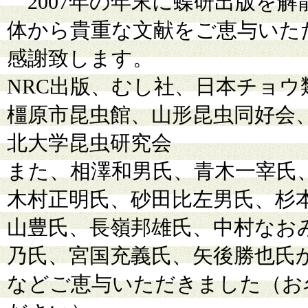
2007年の年末に蝶研出版を
体から貴重な文献をご恵与いた
感謝致します。
NRC出版、むし社、日本チョ
橿原市昆虫館、山形昆虫同好会
北大学昆虫研究会
また、相澤和男氏、青木一宰氏
木村正明氏、砂田比左男氏、杉
山豊氏、長嶺邦雄氏、中村なお
乃氏、宮国充義氏、矢後勝也氏か
などご恵与いただきました（お