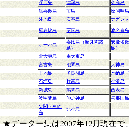
浮原島
津堅島
久高島
渡嘉敷島
前島
座間味
外地島
安室島
ナガン
屋嘉比島
粟国島
渡名喜
嘉比島（慶良間諸
安慶名
オーハ島
島）
島）
北大東島
南大東島
宮古島
池間島
大神島
下地島
多良間島
水納島
石垣島
竹富島
小浜島
新城島
鳩間島
西表島
波照間島
仲之神島
与那国
尖閣・魚釣
北小島
島
★
データー集は2007年12月現