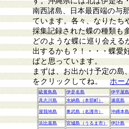
す。沖縄県には北は伊是名
南西諸島、日本最西端の与
ています。各々、なりたち
採集記録された蝶の種類も
どのような蝶に巡り会える
出するかも？！・・・蝶愛
ばと思っています。
まずは、お出かけ予定の島
をクリックしてね。
ホー
硫黄鳥島
伊是名島
伊平屋
具志川島
水納島（本部町）
瀬底島
屋我地島
奥武島（名護市）
沖縄本
浜比嘉島
宮城島（うるま市）
伊計島