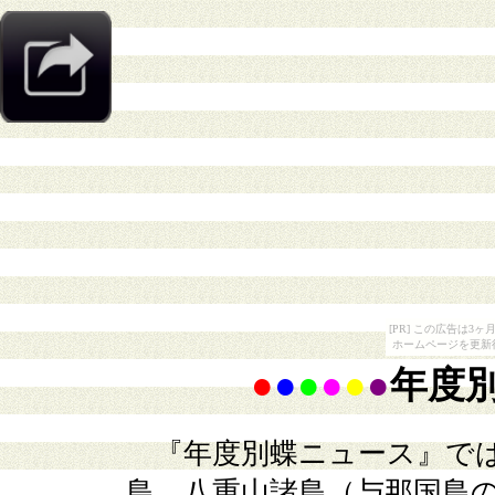
[PR] この広告は
ホームページを更新
●
●
●
●
●
●
年度
『年度別蝶ニュース』では
島、八重山諸島（与那国島