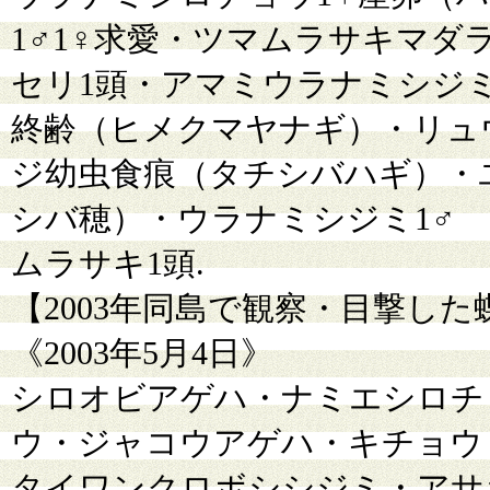
1♂1♀求愛・ツマムラサキマダ
セリ1頭・アマミウラナミシジミ
終齢（ヒメクマヤナギ）・リュ
ジ幼虫食痕（タチシバハギ）・
シバ穂）・ウラナミシジミ1♂
ムラサキ1頭.
【2003年同島で観察・目撃し
《2003年5月4日》
シロオビアゲハ・ナミエシロチ
ウ・ジャコウアゲハ・キチョウ
タイワンクロボシシジミ・アサ