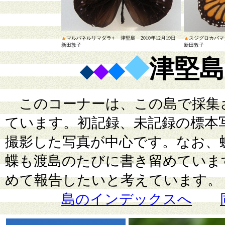
▲
マルバネルリマダラ♀ 津堅島 2010年12月19日
▲
スジグロカバマダ
新田敦子
新田敦子
◆
津堅島
◆
◆
◆
このコーナーは、この島で採集
ています。初記録、未記録の標本
撮影した写真が中心です。なお、
蝶も渡島のたびに書き留めていま
めて報告したいと考えています。
島のインデックスへ