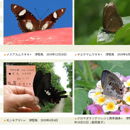
▲
メスアカムラサキ♂ 津堅島 2019年12月26日
▲
ヤエヤマムラサキ♂ 津堅島 2019年6月
▲
クロマダラソテツシジミ異常個体♂ 津堅
▲
モンキアゲハ♂ 津堅島 2019年6月4日
年10月21日（新田敦子）