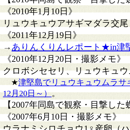
《2010年1月10日》
リュウキュウアサギマダラ交尾
《2011年12月19日》
→
ありんくりんレポート★in津堅島
《2010年12月20日・撮影メモ》
クロボシセセリ、リュウキュウ
★
津堅島でリュウキュウムラサキ
12月20日～）
。
【2007年同島で観察・目撃し
《2007年6月10日・撮影メモ》
ウラナミシロチョウ1♀産卵（